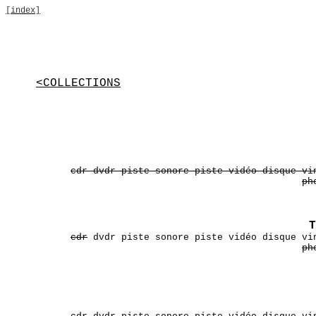
[index]
<COLLECTIONS
cdr dvdr piste sonore piste vidéo disque vi
ph
T
cdr
dvdr piste sonore piste vidéo disque vi
ph