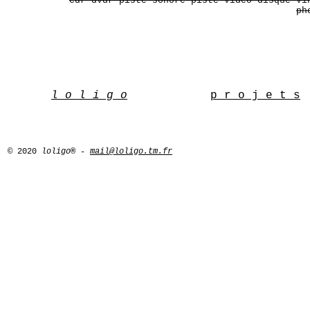
cdr dvdr piste sonore piste vidéo disque vi
ph
l o l i g o
p r o j e t s
© 2020
loligo® -
mail@loligo.tm.fr