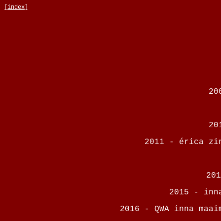
[index]
20
20
2011 - érica zi
201
2015 - inn
2016 - QWA inna maai