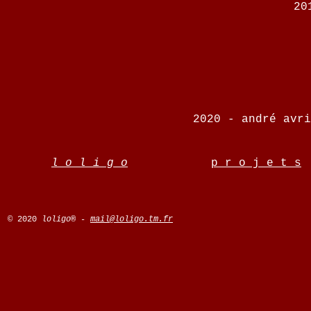
20
2020 - andré avri
l o l i g o
p r o j e t s
© 2020
loligo® -
mail@loligo.tm.fr