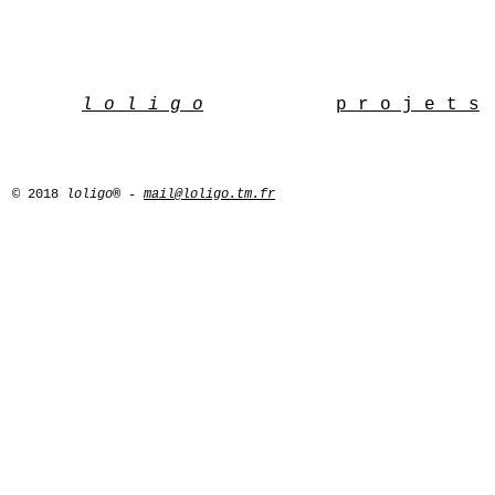
l o l i g o
p r o j e t s
© 2018
loligo® -
mail@loligo.tm.fr