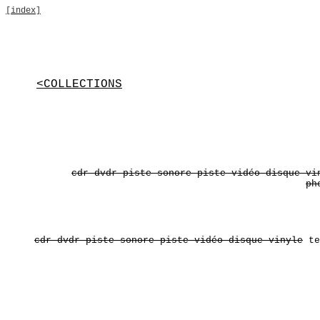
[index]
<COLLECTIONS
cdr dvdr piste sonore piste vidéo disque vi
ph
cdr dvdr piste sonore piste vidéo disque vinyle
te