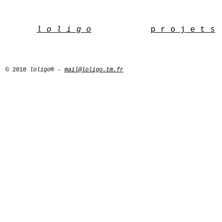
l o l i g o
p r o j e t s
© 2018
loligo® -
mail@loligo.tm.fr